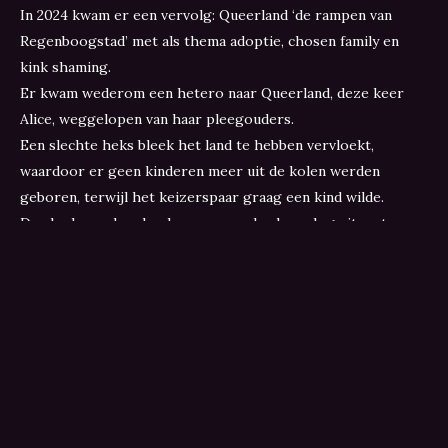
In 2024 kwam er een vervolg: Queerland ‘de rampen van
Regenboogstad’ met als thema adoptie, chosen family en
kink shaming.
Er kwam wederom een hetero naar Queerland, deze keer
Alice, weggelopen van haar pleegouders.
Een slechte heks bleek het land te hebben vervloekt,
waardoor er geen kinderen meer uit de kolen werden
geboren, terwijl het keizerspaar graag een kind wilde.
De vloek werd verbroken, maar er brak oorlog uit met
Kinkland.
De slechte heks bleek toch een goed hart te hebben en wist
vrede te stichten. Broer en Regina kregen toch nog hun
wenskind en Alice werd liefdevol in het gezin opgenomen.
In 2025 kwam er weer een vervolg: Queerland ‘Trouble in
Twente’ met als thema’s vluchten om je geaardheid en de
evolutie van seksuele en genderidentiteiten. Jackie Dion
keert terug naar Regenboogstad. Ze vindt het tijd om te